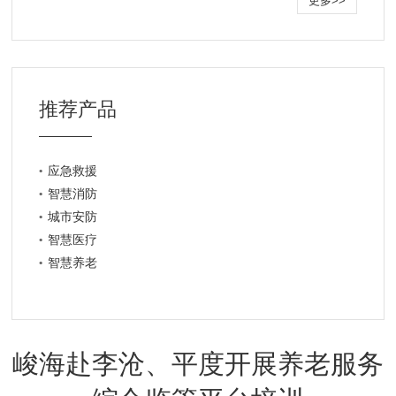
更多>>
推荐产品
应急救援
智慧消防
城市安防
智慧医疗
智慧养老
峻海赴李沧、平度开展养老服务