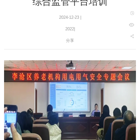
综合监管平台培训
2024-12-23 |
2022
|
分享