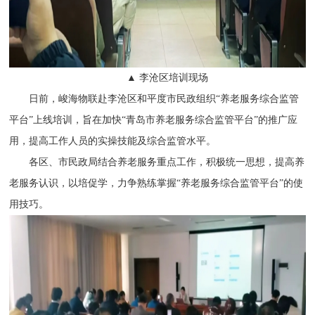
▲ 李沧区培训现场
日前，峻海物联赴李沧区和平度市民政组织“养老服务综合监管
平台”上线培训，旨在加快“青岛市养老服务综合监管平台”的推广应
用，提高工作人员的实操技能及综合监管水平。
各区、市民政局结合养老服务重点工作，积极统一思想，提高养
老服务认识，以培促学，力争熟练掌握“养老服务综合监管平台”的使
用技巧。