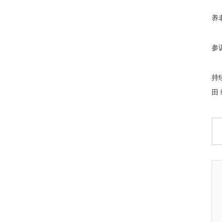
养
参
持
田