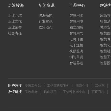
走近峻海
新闻资讯
产品中心
解决
企业介绍
峻海新闻
智慧用水
应急救
企业文化
行业资讯
智慧用电
智慧消
企业荣誉
政策动态
独立烟感
城市安
社会责任
智慧用气
智慧医
信息传输
智慧养
电子巡检
智慧化
视频监测
智慧社
消防单兵
智慧工
智慧养老
智慧照
用户热搜
专家工作站
工信部典型案例
高新企业
二体系
友情链接
民政养老
崂山项目
工信部教考中心
百度百科