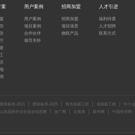
方案
用户案例
招商加盟
人才引进
援
用户案例
招商加盟
福利待遇
防
项目案例
项目场景
人才招聘
防
合作伙伴
物联产品
联系方式
疗
领导关怀
老
工
区
地
明
团体标准-2021
团体标准-2025
青岛创新工程
省创新工程
中小
山东高校毕业生就业信息网
央广网
企查查
新华网
中国经济网